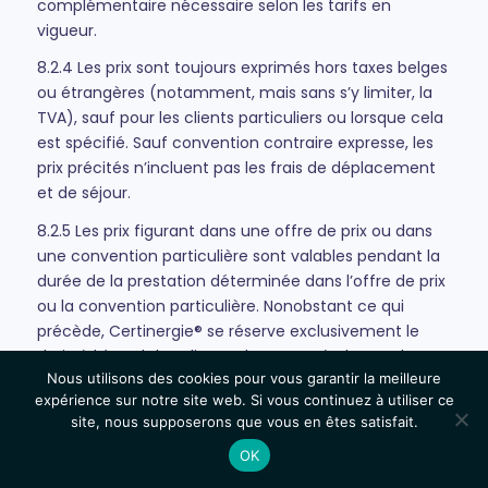
complémentaire nécessaire selon les tarifs en
vigueur.
8.2.4 Les prix sont toujours exprimés hors taxes belges
ou étrangères (notamment, mais sans s’y limiter, la
TVA), sauf pour les clients particuliers ou lorsque cela
est spécifié. Sauf convention contraire expresse, les
prix précités n’incluent pas les frais de déplacement
et de séjour.
8.2.5 Les prix figurant dans une offre de prix ou dans
une convention particulière sont valables pendant la
durée de la prestation déterminée dans l’offre de prix
ou la convention particulière. Nonobstant ce qui
précède, Certinergie® se réserve exclusivement le
droit, à l’égard des clients, de mettre à charge du
Nous utilisons des cookies pour vous garantir la meilleure
Client tous prélèvements ou taxes supplémentaires
expérience sur notre site web. Si vous continuez à utiliser ce
qui grèveraient les prestations à fournir, introduits ou
site, nous supposerons que vous en êtes satisfait.
imposés entre le jour de la conclusion de la
convention et le jour de la fourniture des prestations
OK
concernées.